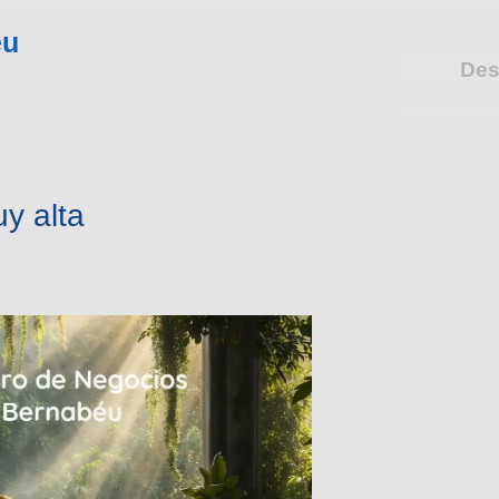
éu
Des
y alta