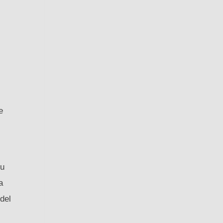
e
tu
a
del