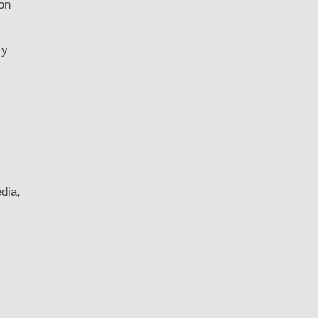
son
 y
dia,